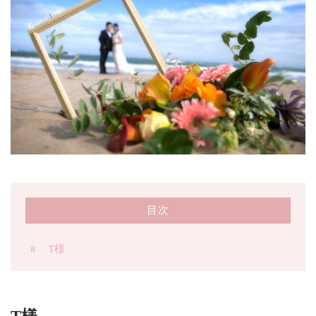
問い合わせ
CONTACT
とっておきのシチュエーションで、
撮影いたします
メールでの受付
お問い合わせフォーム
24時間受付中
お電話での受付
029-273-8777
目次
受付時間：9：00～17：00
T様