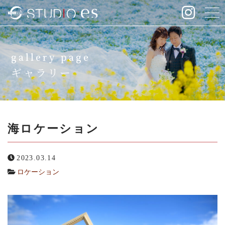
ホーム
gallery page
ニュース
ギャラリー
フォトウェディング
ファミリーフォト
海ロケーション
プランページ
2023.03.14
ロケーション
ギャラリー
当店について